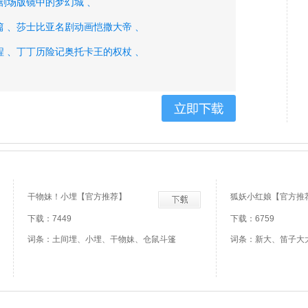
剧场版镜中的梦幻城 、
 、
莎士比亚名剧动画恺撒大帝 、
 、
丁丁历险记奥托卡王的权杖 、
 、
圣斗士冥王之黄金十二宫篇 、
 、
陆奥圆明流外传修罗一刻 、
、
兽兵卫忍风贴周年纪念版 、
、
海底两万里之蓝宝石之迷 、
、
芭比与胡桃钳的梦幻之旅 、
干物妹！小埋【官方推荐】
狐妖小红娘【官方推
、
从天而降的三亿两千万 、
下载：7449
下载：6759
词条：土间埋、小埋、干物妹、仓鼠斗篷
词条：新大、笛子大