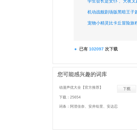
学生会长是女仆 、
犬夜叉
机动战舰剧场版黑暗王子篇
宠物小精灵比卡丘冒险旅程
唐老鸭俱乐部之失落的神灯
太田光之如果我是总理大臣
已有
102097
次下载
骇客帝国动画版终极战役 
宠物小精灵结晶塔之帝王 
您可能感兴趣的词库
小熊维尼春天的百亩森林 
动漫声优大全【官方推荐】
隧道二人组之托大家的福 
下载：25654
京极夏彦之巷说百物语、
词条：阿澄佳奈、安井绘里、安达忍