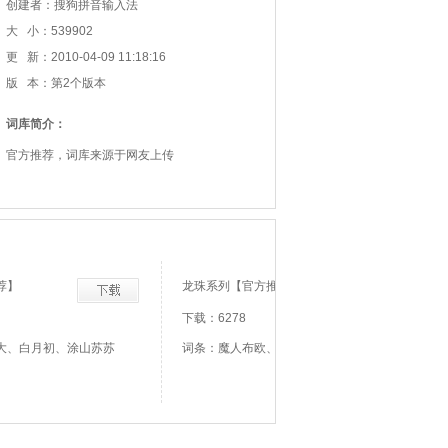
创建者：搜狗拼音输入法
大 小：539902
更 新：2010-04-09 11:18:16
版 本：第2个版本
词库简介：
官方推荐，词库来源于网友上传
荐】
龙珠系列【官方推荐】
下载：6278
大、白月初、涂山苏苏
词条：魔人布欧、比克大魔王、龟派气功