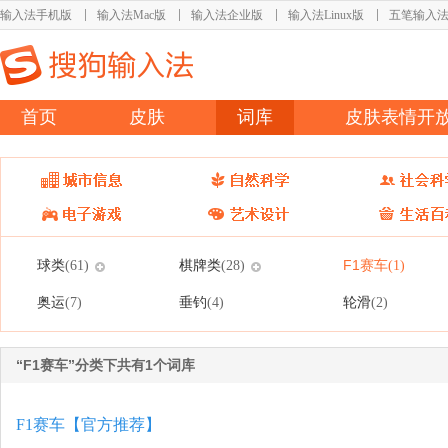
输入法手机版
输入法Mac版
输入法企业版
输入法Linux版
五笔输入
首页
皮肤
词库
皮肤表情开
球类
棋牌类
F1赛车
(61)
(28)
(1)
奥运
垂钓
轮滑
(7)
(4)
(2)
“F1赛车”分类下共有1个词库
F1赛车【官方推荐】