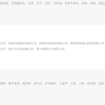
矮地茶、艾附暖宫丸、艾蒿、艾片、艾叶、艾叶油、安宫牛黄丸、安神、安胎、安息
公司、阿斯利康制药有限公司、阿斯特拉制药有限公司、阿特维斯佛山制药有限公司
公司、爱尔兰先灵葆雅公司、爱力根爱尔兰制药公司
鹿肉、鹅不食草、狼把草、蓝布正、罗布麻叶、人参芦、儿茶、人参、肉苁蓉、龙齿