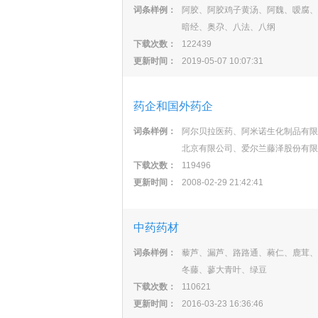
词条样例：
阿胶、阿胶鸡子黄汤、阿魏、嗳腐、
暗经、奥尕、八法、八纲
下载次数：
122439
更新时间：
2019-05-07 10:07:31
药企和国外药企
词条样例：
阿尔贝拉医药、阿米诺生化制品有限
北京有限公司、爱尔兰藤泽股份有限
下载次数：
119496
更新时间：
2008-02-29 21:42:41
中药药材
词条样例：
藜芦、漏芦、路路通、蕤仁、鹿茸、
冬藤、蓼大青叶、绿豆
下载次数：
110621
更新时间：
2016-03-23 16:36:46