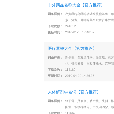
中外药品名称大全【官方推荐】
词条样例：
次黄嘌呤鸟嘌呤转磷酸核糖基酶、单
素、复方川芎吲哚美辛吡罗昔康胶囊
下载次数：
241012
更新时间：
2010-01-15 17:46:59
医疗器械大全【官方推荐】
词条样例：
剔挖器、自凝造牙粉、嵌体蜡、煮牙
丝、银汞胶囊、自凝牙托水、麻醉咽
下载次数：
114189
更新时间：
2010-04-29 14:36:36
人体解剖学名词【官方推荐】
词条样例：
躯干骨、足底侧、腋后线、头侧、椎
圆囊、双极神经元、中央沟动脉、感
下载次数：
112669