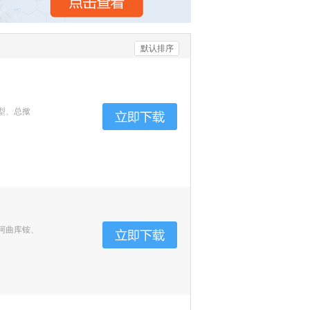
默认排序
型、总揿
阿曲库铵、