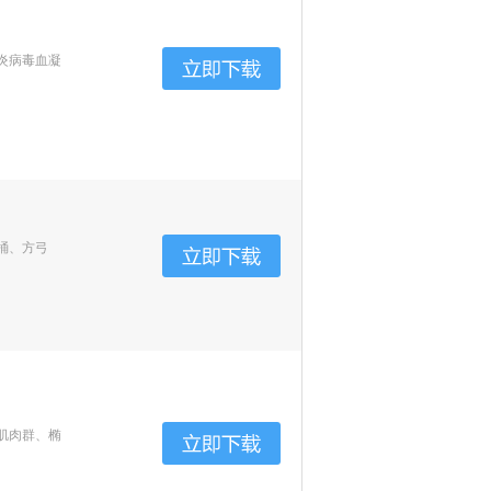
炎病毒血凝
桶、方弓
肌肉群、椭