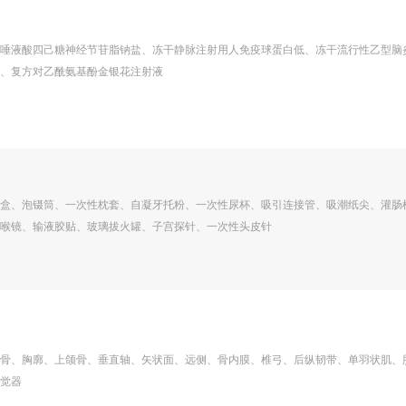
唾液酸四己糖神经节苷脂钠盐、冻干静脉注射用人免疫球蛋白低、冻干流行性乙型脑
、复方对乙酰氨基酚金银花注射液
盒、泡镊筒、一次性枕套、自凝牙托粉、一次性尿杯、吸引连接管、吸潮纸尖、灌肠
喉镜、输液胶贴、玻璃拔火罐、子宫探针、一次性头皮针
骨、胸廓、上颌骨、垂直轴、矢状面、远侧、骨内膜、椎弓、后纵韧带、单羽状肌、
觉器