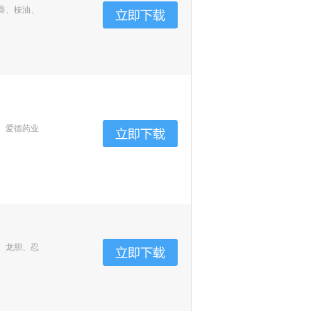
香、桉油、
、爱德药业
、龙胆、忍