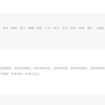
、率谷、晴明、耳门、素髎、颊车、人中、承泣、下关、风府、风池、脑户、上廉泉
直肠脓肿、坐骨粘液囊炎、坐骨神经粘连、坐骨神经痛、坐骨神经损伤、坐骨神经损
节囊肿、坐骨骨折、坐骨大孔疝