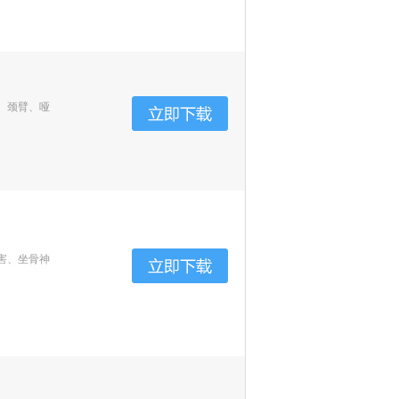
、颈臂、哑
害、坐骨神