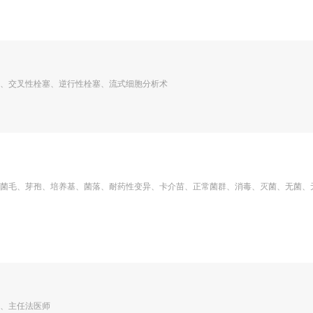
、交叉性栓塞、逆行性栓塞、流式细胞分析术
菌毛、芽孢、培养基、菌落、耐药性变异、卡介苗、正常菌群、消毒、灭菌、无菌、
、主任法医师