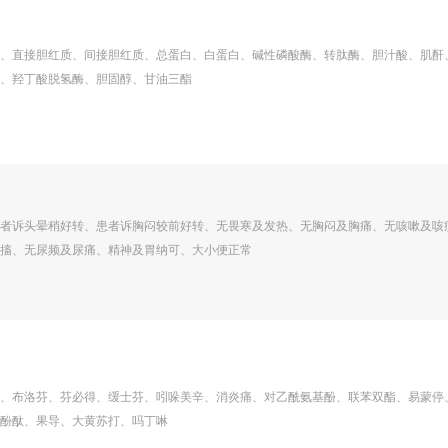
、直接胆红质、间接胆红质、总蛋白、白蛋白、碱性磷酸酶、转肽酶、胆汁酸、肌酐
、羟丁酸脱氢酶、胆固醇、甘油三酯
者诉头晕稍好转、患者诉胸闷较前好转、无畏寒及发热、无胸闷及胸痛、无咳嗽及咳
搐、无尿频及尿痛、精神及胃纳可、大小便正常
、布洛芬、芬必得、缓士芬、吲哚美辛、消炎痛、对乙酰氨基酚、联苯双酯、易蒙停
酚酞、果导、大黄苏打、吗丁啉