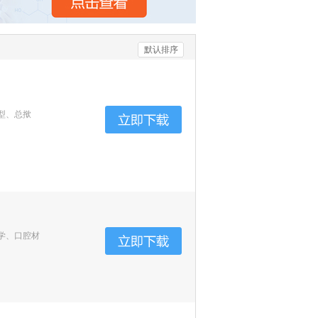
默认排序
型、总揿
学、口腔材