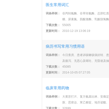
医生常用词汇
词条样例：
谷丙转氨酶、谷草转氨酶、总胆红质
糖、尿素氮、肌酸激酶、乳酸脱氢酶
下载次数：
55005
更新时间：
2010-12-19 13:06:19
病历书写常用习惯用语
词条样例：
今日查房、患者诉咳嗽咳痰好转、患
及腹泻、无恶心及呕吐、无昏迷及抽
下载次数：
45085
更新时间：
2014-10-05 07:27:05
临床常用药物
词条样例：
大黄苏打片、复方氨基比林、安痛定
胺、思密达、苯乙哌啶、地芬诺酯、
下载次数：
32699