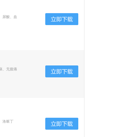
、尿酸、血
痰、无腹痛
、洛哌丁