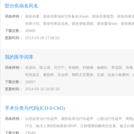
部分疾病名药名
词条样例：
斑疹伤寒、斑疹伤寒地di方性蚤传chuan、斑疹伤寒腹型、斑疹伤寒流
伤寒小结、斑疹伤寒恙虫热、斑状类银屑病、斑状萎缩suo、斑状硬
下载次数：
26885
更新时间：
2013-03-26 17:08:52
我的医学词库
词条样例：
徐道珍、陈云国、刘万宁、李德刚、刘晓梅、杨晓红、李战国、张璐
性高血压、撕裂样、压迫样、预防左室重构、抗凝、抗血小板聚积、
下载次数：
16857
更新时间：
2014-03-10 18:05:16
手术分类与代码(ICD-9-CM3)
词条样例：
头部血管治疗性超声、颈部血管治疗性超声、心脏治疗性超声、周围
疗法、输注人类B型钠尿肽hBNP、注射噁唑烷酮类抗生素、输注白
下载次数：
15546