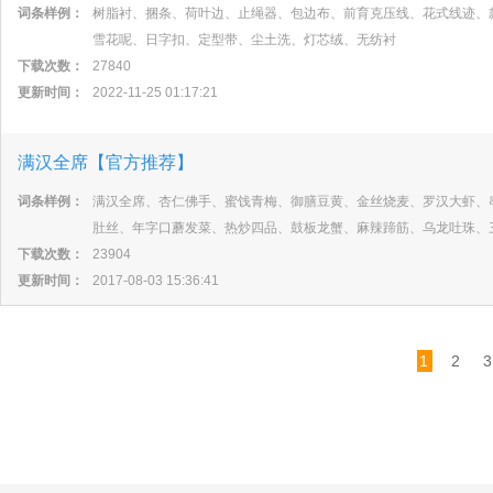
词条样例：
树脂衬、捆条、荷叶边、止绳器、包边布、前育克压线、花式线迹、
雪花呢、日字扣、定型带、尘土洗、灯芯绒、无纺衬
下载次数：
27840
更新时间：
2022-11-25 01:17:21
满汉全席【官方推荐】
词条样例：
满汉全席、杏仁佛手、蜜饯青梅、御膳豆黄、金丝烧麦、罗汉大虾、
肚丝、年字口蘑发菜、热炒四品、鼓板龙蟹、麻辣蹄筋、乌龙吐珠、
下载次数：
23904
更新时间：
2017-08-03 15:36:41
1
2
3