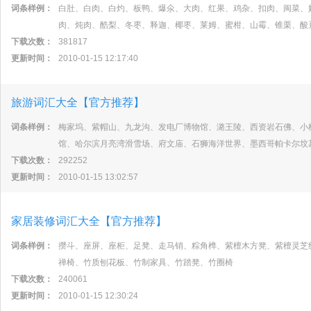
词条样例：
白肚、白肉、白灼、板鸭、爆氽、大肉、红果、鸡杂、扣肉、闽菜、
肉、炖肉、酷梨、冬枣、释迦、椰枣、莱姆、蜜柑、山霉、锥栗、酸
下载次数：
381817
更新时间：
2010-01-15 12:17:40
旅游词汇大全【官方推荐】
词条样例：
梅家坞、紫帽山、九龙沟、发电厂博物馆、潞王陵、西资岩石佛、小
馆、哈尔滨月亮湾滑雪场、府文庙、石狮海洋世界、墨西哥帕卡尔坟
下载次数：
292252
更新时间：
2010-01-15 13:02:57
家居装修词汇大全【官方推荐】
词条样例：
攒斗、座屏、座柜、足凳、走马销、粽角榫、紫檀木方凳、紫檀灵芝
禅椅、竹质刨花板、竹制家具、竹踏凳、竹圈椅
下载次数：
240061
更新时间：
2010-01-15 12:30:24