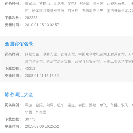
词条样例：
梅家坞、紫帽山、九龙沟、发电厂博物馆、潞王陵、西资岩石佛、小
馆、哈尔滨月亮湾滑雪场、府文庙、石狮海洋世界、墨西哥帕卡尔坟
下载次数：
292228
更新时间：
2010-01-15 13:02:57
全国宾馆名录
词条样例：
丽都宾馆、少林宾馆、宜春宾馆、中国水利水电第六工程局宾馆、万
波电信宾馆、长治市煤运宾馆、台安县台安宾馆、云南工业大学专家
下载次数：
43313
更新时间：
2008-01-11 13:13:39
旅游词汇大全
词条样例：
导游、全陪、驾导、缆车、索道、参团、游船、单飞、单卧、双飞、
华团、外宾团
下载次数：
30773
更新时间：
2015-09-06 16:25:52