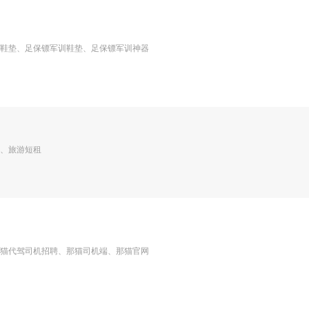
鞋垫、足保镖军训鞋垫、足保镖军训神器
、旅游短租
猫代驾司机招聘、那猫司机端、那猫官网