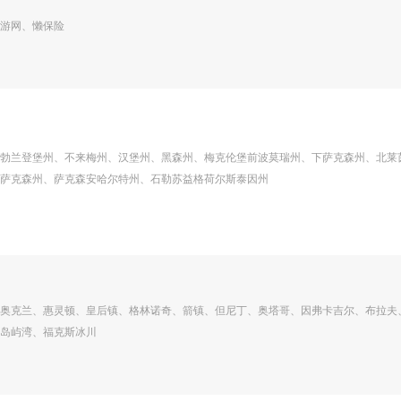
游网、懒保险
勃兰登堡州、不来梅州、汉堡州、黑森州、梅克伦堡前波莫瑞州、下萨克森州、北莱
萨克森州、萨克森安哈尔特州、石勒苏益格荷尔斯泰因州
奥克兰、惠灵顿、皇后镇、格林诺奇、箭镇、但尼丁、奥塔哥、因弗卡吉尔、布拉夫
岛屿湾、福克斯冰川