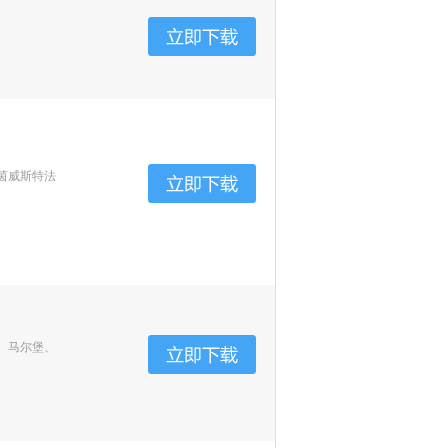
茵威斯特法
、马尔堡、