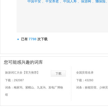
中国平安 、
平安养老 、
中国人寿 、
保游网 、
懒保险
已有
7798
次下载
您可能感兴趣的词库
旅游词汇大全【官方推荐】
全国宾馆名录
下载：292087
下载：43260
词条：梅家坞、紫帽山、九龙沟、发电厂博物
词条：丽都宾馆、少林宾
馆