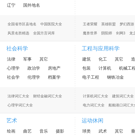
辽宁
国外地名
全国省市区县地名
中国医院大全
王者荣耀
英雄联盟
梦幻西游
风景名胜精选
全国方言词库
魔兽世界
阴阳师
剑网3
龙
社会科学
工程与应用科学
法律
军事
其它
建筑
化工
其它
心理学
政治学
房地产
包装
计算机
机械工
社会学
伦理学
档案学
电子工程
钢铁冶金
法律词汇大全
财经金融词汇大全
计算机词汇大全
建筑词汇大全
心理学词汇大全
电力词汇大全
船舶港口词汇大
财务会计 财会词汇大全
电子词汇大全
水利词汇大全
艺术
运动休闲
房地产词汇大全
军事词汇大全
绘画
曲艺
音乐
摄影
球类
武术
其它