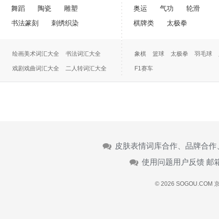
舞蹈
陶瓷
雕塑
奥运
气功
轮滑
书法篆刻
刺绣织染
棋牌类
太极拳
绘画美术词汇大全
书法词汇大全
象棋
篮球
太极拳
羽毛球
戏剧戏曲词汇大全
二人转词汇大全
F1赛车
摄影大全
颜色名称
皮肤表情词库合作、品牌合作
使用问题用户反馈 邮
© 2026 SOGOU.COM
京