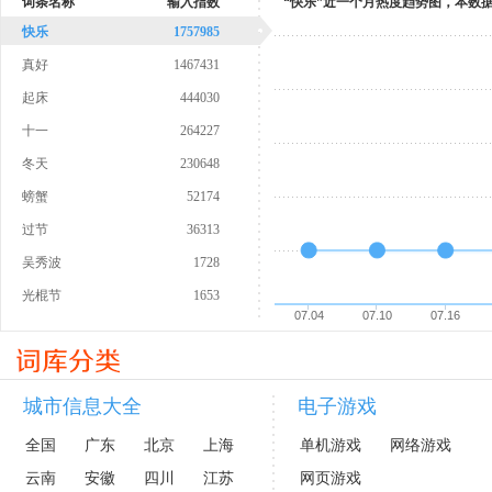
词条名称
输入指数
“快乐”近一个月热度趋势图，本数
快乐
1757985
真好
1467431
起床
444030
十一
264227
冬天
230648
螃蟹
52174
过节
36313
吴秀波
1728
光棍节
1653
07.04
07.10
07.16
城市信息大全
电子游戏
全国
广东
北京
上海
单机游戏
网络游戏
云南
安徽
四川
江苏
网页游戏