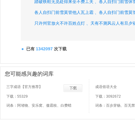
踏破铁鞋无觅处得来全不费工夫 、
各人自扫门前雪休
各人自扫门前雪莫管他人瓦上霜 、
各人自扫门前雪莫
只许州官放火不许百姓点灯 、
天有不测风云人有旦夕祸
舍得一身剐敢把皇帝拉下马 、
拳头上立得人胳膊上走得
拳头上立得人胳膊上走得路 、
即以其人之道还治其人之
已有
1342097
次下载
鸡犬之声相闻老死不相往来 、
以其人之道还治其人之身
学然后知不足教然后知困 、
明察秋毫之末而不见舆薪 
您可能感兴趣的词库
朱门酒肉臭路有冻死骨 、
只要功夫深铁杵磨成针 、
三字成语【官方推荐】
成语俗语大全
只听楼梯响不见人下来 、
知之为知之不知为不知 、
下载：55329
下载：3092672
在人矮檐下怎敢不低头、
词条：阿堵物、安乐窝、傲霜枝、白费蜡
词条：百步穿杨、百无禁