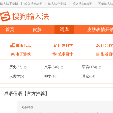
输入法手机版
输入法Mac版
输入法企业版
输入法Linux版
五笔输入
首页
皮肤
词库
皮肤表情开
历史
文学
语言
(83)
(546)
(124)
人类学
神学
其它
(5)
(10)
(64)
成语俗语【官方推荐】
词条样例：