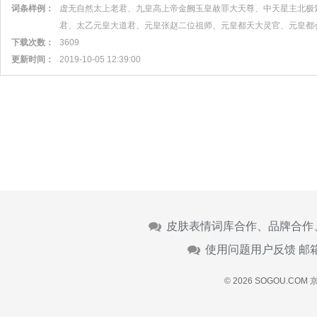
词条样例：
虚无自然太上老君、九皇高上帝金阙玉皇赦罪大天尊、中天星主北极
君、太乙元皇大道君、元皇张赵二位祖师、元皇都天大灵官、元皇都
下载次数：
3609
更新时间：
2019-10-05 12:39:00
皮肤表情词库合作、品牌合作
使用问题用户反馈 邮
© 2026 SOGOU.COM
京