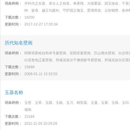
词条样例：
开时代之生面、承古人之创造、单霁翔、大国重器、国宝使命、千里
钟、瓷母、越王勾践剑、守护国之瑰宝、贾湖骨笛、云纹铜禁、各种
下载次数：
18200
更新时间：
2017-12-27 17:35:34
历代知名壁画
词条样例：
阿斯塔那哈拉和卓号墓壁画、安阳宋墓壁画、巴山蜀水壁画、白沙宋
白音敖包辽墓壁画、拜城克孜尔千佛洞新号窟壁画、拜城克孜尔石窟
下载次数：
15688
更新时间：
2008-01-11 15:33:55
玉器名称
词条样例：
玉璧、玉斧、玉韘、玉梳、玉刀、柄型器、玉簋、玉塞、玉饰、玉印
项饰
下载次数：
15184
更新时间：
2011-11-26 10:29:29