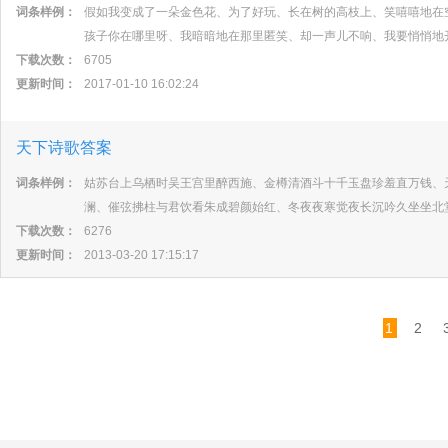
词条样例：
假如我变成了一朵金色花、为了好玩、长在树的高枝上、笑嘻嘻地在
孩子你在哪里呀、我暗暗地在那里匿笑、却一声儿不响、我要悄悄地
下载次数：
6705
更新时间：
2017-01-10 16:02:24
天下诗歌答案
词条样例：
姑苏台上乌栖时吴王宫里醉西施、金樽清酒斗十千玉盘珍羞直万钱、
澜、催弦拂柱与君饮看朱成碧颜始红、冬夜夜寒觉夜长沉吟久坐坐北
下载次数：
6276
更新时间：
2013-03-20 17:15:17
1
2