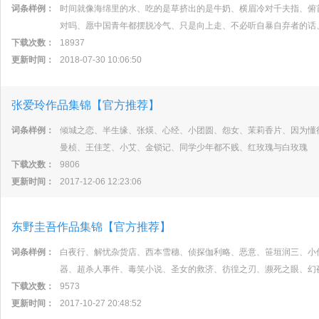
词条样例：
时间就像海绵里的水、吃的是草挤出的是牛奶、横眉冷对千夫指、俯
对吗、愿中国青年都摆脱冷气、只是向上走、不必听自暴自弃者的话
下载次数：
18937
更新时间：
2018-07-30 10:06:50
张爱玲作品集锦【官方推荐】
词条样例：
倾城之恋、半生缘、张煐、心经、小团圆、怨女、茉莉香片、因为懂
曼桢、王佳芝、小艾、金锁记、同学少年都不贱、红玫瑰与白玫瑰
下载次数：
9806
更新时间：
2017-12-06 12:23:06
东野圭吾作品集锦【官方推荐】
词条样例：
白夜行、解忧杂货店、西本雪穗、侦探伽利略、恶意、笹垣润三、小
器、超杀人事件、毒笑小说、圣女的救济、彷徨之刃、濒死之眼、幻
下载次数：
9573
更新时间：
2017-10-27 20:48:52