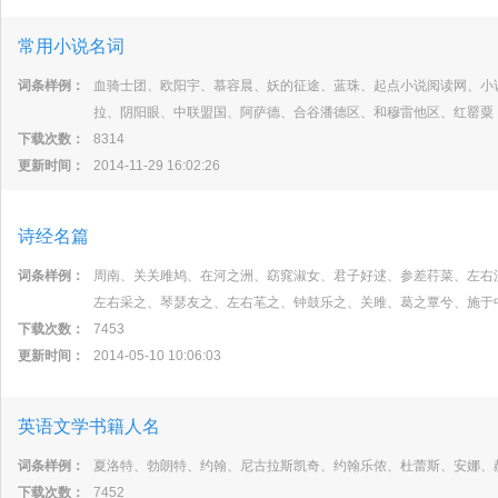
常用小说名词
词条样例：
血骑士团、欧阳宇、慕容晨、妖的征途、蓝珠、起点小说阅读网、小
拉、阴阳眼、中联盟国、阿萨德、合谷潘德区、和穆雷他区、红罂粟
下载次数：
8314
更新时间：
2014-11-29 16:02:26
诗经名篇
词条样例：
周南、关关雎鸠、在河之洲、窈窕淑女、君子好逑、参差荇菜、左右
左右采之、琴瑟友之、左右芼之、钟鼓乐之、关雎、葛之覃兮、施于
下载次数：
7453
更新时间：
2014-05-10 10:06:03
英语文学书籍人名
词条样例：
夏洛特、勃朗特、约翰、尼古拉斯凯奇、约翰乐侬、杜蕾斯、安娜、
下载次数：
7452