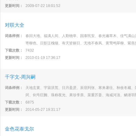
更新时间：
2009-07-22 18:01:52
对联大全
词条样例：
春回大地、福满人间、人勤物阜、国泰民安、春光遍草木、佳气满山
寄柳色、日影泛槐烟、有天皆丽日、无地不春风、黄莺鸣翠柳、紫燕
下载次数：
7432
更新时间：
2010-01-19 17:36:17
千字文-周兴嗣
词条样例：
天地玄黄、宇宙洪荒、日月盈昃、辰宿列张、寒来暑往、秋收冬藏、
冈、剑号巨阙、珠称夜光、果珍李柰、菜重芥姜、海咸河淡、鳞潜羽
下载次数：
6875
更新时间：
2014-05-27 19:31:17
金色花泰戈尔