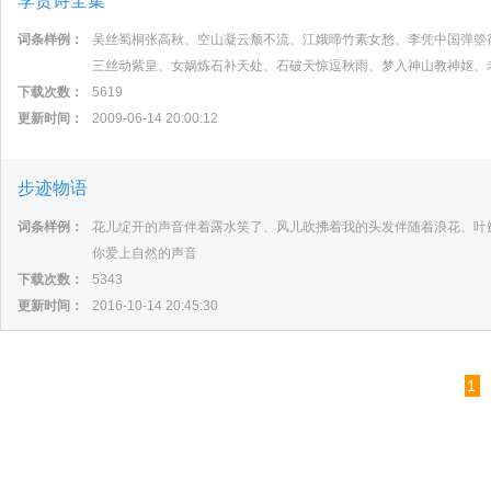
李贺诗全集
词条样例：
吴丝蜀桐张高秋、空山凝云颓不流、江娥啼竹素女愁、李凭中国弹箜
三丝动紫皇、女娲炼石补天处、石破天惊逗秋雨、梦入神山教神妪、
下载次数：
5619
更新时间：
2009-06-14 20:00:12
步迹物语
词条样例：
花儿绽开的声音伴着露水笑了、风儿吹拂着我的头发伴随着浪花、叶
你爱上自然的声音
下载次数：
5343
更新时间：
2016-10-14 20:45:30
1