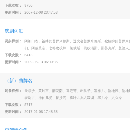
下载次数：
9750
更新时间：
2007-12-08 23:47:53
戏剧词汇
词条样例：
阿加门农、被缚的普罗米修斯、送火者普罗米修斯、被解绑的普罗米
们、阿慕莫奈、七将攻忒拜、莱俄斯、俄狄浦斯、斯芬克斯、奠酒人
下载次数：
6413
更新时间：
2009-06-13 06:09:36
（新）曲牌名
词条样例：
天净沙、黄钟宫、醉花阴、喜迁莺、出队子、塞雁儿、刮地风、刮地
者刺古、神仗儿犯、接接高、柳叶儿亦入双调、寨儿令、六么令
下载次数：
5717
更新时间：
2017-01-08 17:48:38