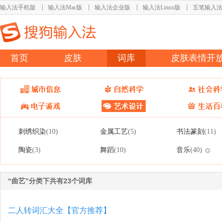
输入法手机版
输入法Mac版
输入法企业版
输入法Linux版
五笔输入
首页
皮肤
词库
皮肤表情开
刺绣织染
金属工艺
书法篆刻
(10)
(5)
(11)
陶瓷
舞蹈
音乐
(3)
(10)
(40)
“曲艺”分类下共有23个词库
二人转词汇大全【官方推荐】