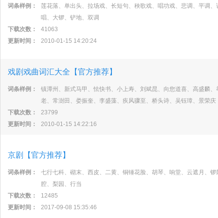
词条样例：
莲花落、单出头、拉场戏、长短句、秧歌戏、唱功戏、悲调、平调、
唱、大锣、铲地、双调
下载次数：
41063
更新时间：
2010-01-15 14:20:24
戏剧戏曲词汇大全【官方推荐】
词条样例：
镇潭州、新式马甲、怯快书、小上寿、刘斌昆、向您道喜、高盛麟、
老、常澍田、娄振奎、李盛藻、疾风骤至、桥头诗、吴钰璋、景荣庆
下载次数：
23799
更新时间：
2010-01-15 14:22:16
京剧【官方推荐】
词条样例：
七行七科、砌末、西皮、二黄、铜锤花脸、胡琴、响堂、云遮月、锣
腔、梨园、行当
下载次数：
12485
更新时间：
2017-09-08 15:35:46