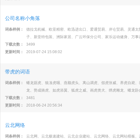
公司名称小角落
词条样例：
德拉戈机械、欧亚精密、欧迅进出口、爱通贸易、岸仑贸易、灵通太
子、新亚特包装、洲际家居、广云环保分公司、家乐运动健身、万事
下载次数：
3499
更新时间：
2019-07-24 15:08:02
带虎的词语
词条样例：
蟠龙踞虎、狼飡虎咽、燕额虎头、离山调虎、假虎张威、养虎自毙、
龙、势成骑虎、如虎添翼、狐虎之威、画虎类犬、绣虎雕龙、蟠龙卧
下载次数：
3481
更新时间：
2018-06-24 20:56:34
云北网络
词条样例：
云北网、云北极速建站、云北企业建站、云北网络、云北网站模板、