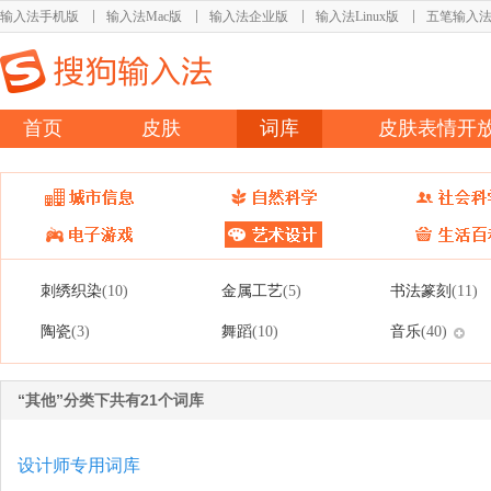
输入法手机版
输入法Mac版
输入法企业版
输入法Linux版
五笔输入
首页
皮肤
词库
皮肤表情开
刺绣织染
金属工艺
书法篆刻
(10)
(5)
(11)
陶瓷
舞蹈
音乐
(3)
(10)
(40)
“其他”分类下共有21个词库
设计师专用词库