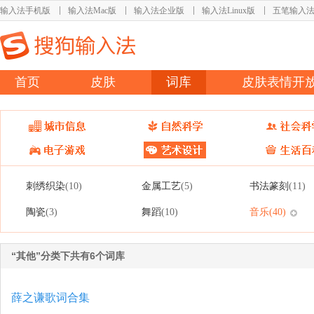
输入法手机版
输入法Mac版
输入法企业版
输入法Linux版
五笔输入
首页
皮肤
词库
皮肤表情开
刺绣织染
金属工艺
书法篆刻
(10)
(5)
(11)
陶瓷
舞蹈
音乐
(3)
(10)
(40)
“其他”分类下共有6个词库
薛之谦歌词合集