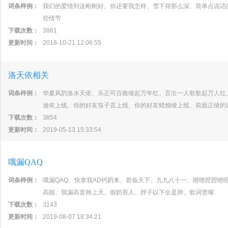
词条样例：
我们的爱情到这刚刚好、你还要我怎样、雪下得那么深、简单点说话
些情节
下载次数：
3881
更新时间：
2018-10-21 12:06:55
洛天依相关
词条样例：
华夏风韵洛水天依、乐正司百曲绫起万年红、言出一人歌歌起万人红、
迪依上线、你的好友筷子言上线、你的好友蜡烛绫上线、前面正绫的让我
下载次数：
3854
更新时间：
2019-05-13 15:33:54
哦漏QAQ
词条样例：
哦漏QAQ、快拿我AD钙奶来、君临天下、九九八十一、噔噔蹬蹬噔
高能、我漏高音帅上天、假奶害人、脖子以下全是肺、歌词烫嘴
下载次数：
3143
更新时间：
2019-08-07 18:34:21