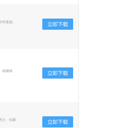
析性复核、
、核糖核
死士、钻眼