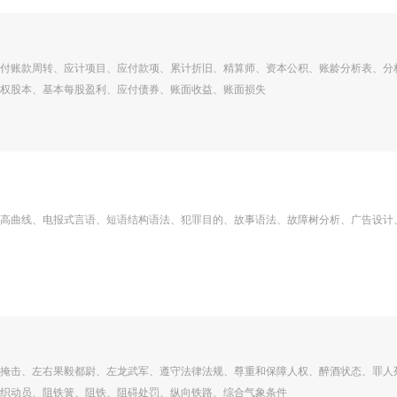
付账款周转、应计项目、应付款项、累计折旧、精算师、资本公积、账龄分析表、分
权股本、基本每股盈利、应付债券、账面收益、账面损失
高曲线、电报式言语、短语结构语法、犯罪目的、故事语法、故障树分析、广告设计
掩击、左右果毅都尉、左龙武军、遵守法律法规、尊重和保障人权、醉酒状态、罪人
织动员、阻铁簧、阻铁、阻碍处罚、纵向铁路、综合气象条件