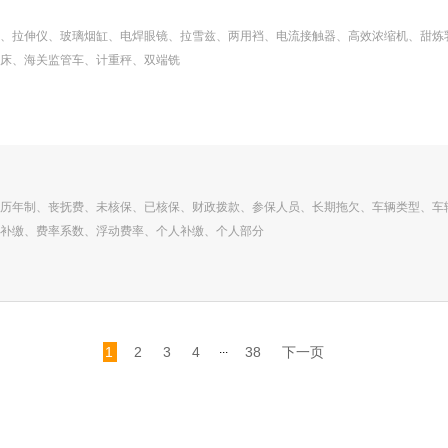
、拉伸仪、玻璃烟缸、电焊眼镜、拉雪兹、两用裆、电流接触器、高效浓缩机、甜炼
床、海关监管车、计重秤、双端铣
历年制、丧抚费、未核保、已核保、财政拨款、参保人员、长期拖欠、车辆类型、车
补缴、费率系数、浮动费率、个人补缴、个人部分
...
1
2
3
4
38
下一页