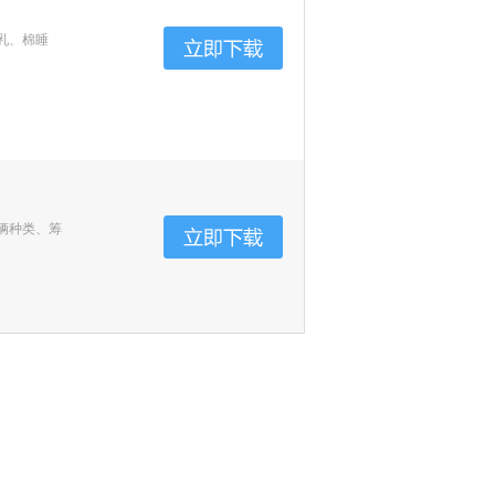
乳、棉睡
辆种类、筹