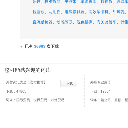
乐伎、
校准仪器、
平纹带、
璀璨香水、
拉伸仪、
玻璃
拉雪兹、
两用裆、
电流接触器、
高效浓缩机、
甜炼乳
直流断路器、
动感驾驭、
脱色摇床、
海关监管车、
计
已有
36963
次下载
您可能感兴趣的词库
外贸词汇大全【官方推荐】
外贸专业用语
下载：47865
下载：19804
词条：国际贸易、世界贸易、对外贸易
词条：船公司、差额、琵