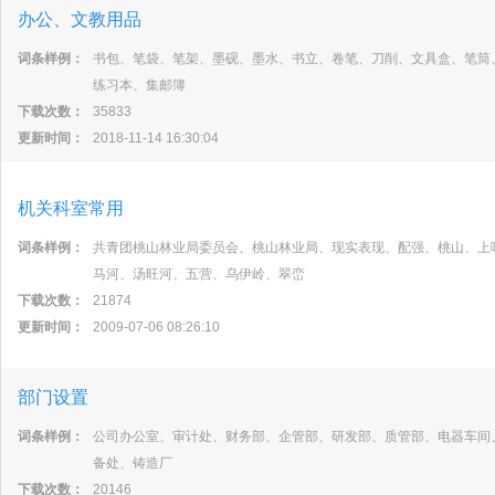
办公、文教用品
词条样例：
书包、笔袋、笔架、墨砚、墨水、书立、卷笔、刀削、文具盒、笔筒
练习本、集邮簿
下载次数：
35833
更新时间：
2018-11-14 16:30:04
机关科室常用
词条样例：
共青团桃山林业局委员会、桃山林业局、现实表现、配强、桃山、上
马河、汤旺河、五营、乌伊岭、翠峦
下载次数：
21874
更新时间：
2009-07-06 08:26:10
部门设置
词条样例：
公司办公室、审计处、财务部、企管部、研发部、质管部、电器车间
备处、铸造厂
下载次数：
20146