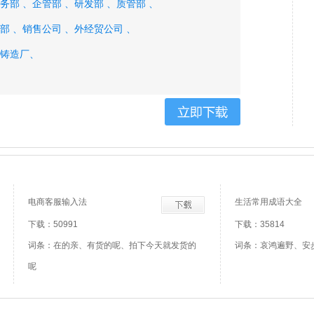
务部 、
企管部 、
研发部 、
质管部 、
部 、
销售公司 、
外经贸公司 、
铸造厂、
电商客服输入法
生活常用成语大全
下载：50991
下载：35814
词条：在的亲、有货的呢、拍下今天就发货的
词条：哀鸿遍野、安
呢