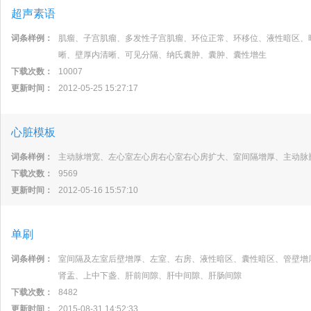
超声素语
词条样例：
肌瘤、子宫肌瘤、多发性子宫肌瘤、环位正常、环移位、液性暗区、
晰、壁厚内清晰、可见分隔、纳氏囊肿、囊肿、囊性增生
下载次数：
10007
更新时间：
2012-05-25 15:27:17
心脏模板
词条样例：
主动脉增宽、左心室左心房右心室右心房扩大、室间隔增厚、主动脉
下载次数：
9569
更新时间：
2012-05-16 15:57:10
单刷
词条样例：
室间隔及左室后壁增厚、左室、右房、液性暗区、囊性暗区、管壁增
肾盂、上中下盏、肝前间隙、肝中间隙、肝肠间隙
下载次数：
8482
更新时间：
2015-08-31 14:52:33