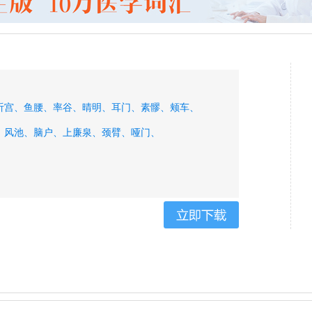
听宫、
鱼腰、
率谷、
晴明、
耳门、
素髎、
颊车、
、
风池、
脑户、
上廉泉、
颈臂、
哑门、