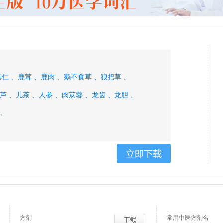
蕤仁 、
鹿茸 、
鹿肉 、
鹅不食草 、
狼把草 、
芦 、
儿茶 、
人参 、
肉苁蓉 、
龙齿 、
龙胆 、
、
方剂
常用中医方剂名