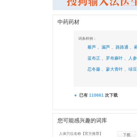
中药药材
词条样例：
藜芦 、
漏芦 、
路路通 、
蓝布正 、
罗布麻叶 、
人参
忍冬藤 、
蓼大青叶 、
绿豆
已有
110661
次下载
您可能感兴趣的词库
人体穴位名称【官方推荐】