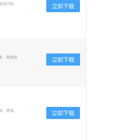
弧状闪电、
变、暴怒标
桃、黑桃、