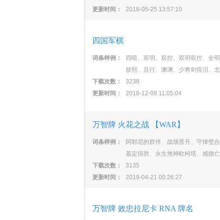
更新时间：
2018-05-25 13:57:10
四国军棋
词条样例：
四暗、双明、双控、双明双控、全明
朕熙、且行、渊渊、少将剑痕泪、北
下载次数：
3238
更新时间：
2018-12-08 11:05:04
万智牌 火花之战 【WAR】
词条样例：
阿耶尼的群伴、战场晋升、守律璧合
基定得胜、永生煞神欧柯塔、感德亡
下载次数：
3135
更新时间：
2019-04-21 00:26:27
万智牌 效忠拉尼卡 RNA 牌名