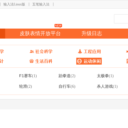
输入法Linux版
五笔输入法
皮肤表情开放平台
升级日志
F1赛车
跆拳道
太极拳
(1)
(2)
(1)
轮滑
自行车
杀人游戏
(2)
(6)
(1)