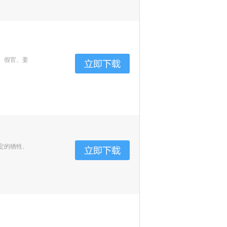
、假官、姜
定的牺牲、