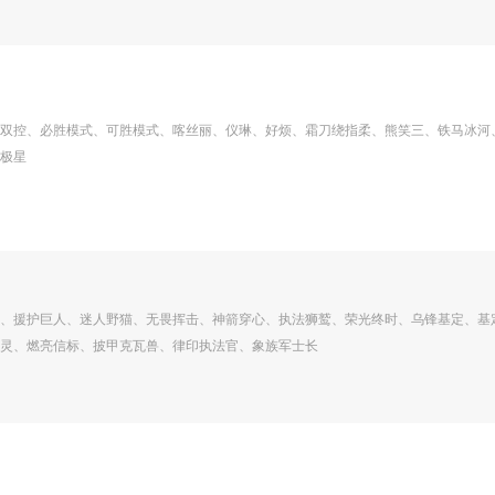
双控、必胜模式、可胜模式、喀丝丽、仪琳、好烦、霜刀绕指柔、熊笑三、铁马冰河
极星
、援护巨人、迷人野猫、无畏挥击、神箭穿心、执法狮鹫、荣光终时、乌锋基定、基
灵、燃亮信标、披甲克瓦兽、律印执法官、象族军士长