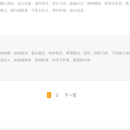
捕人热忱、送上法庭、城市坚兵、齐心飞马、放诸白日、禁制精怪、哈资达长官、第
骑士、缓行城垛兽、守责主礼人、潜行狞猫、战斗动员
城拘捕、栓制魁首、盟会裁定、粉碎禁品、希望曙光、贬职、神恩天降、飞马骑士战
见证人、振奋独角兽、莽闯驮兽、列夫守护者、教团辉光使
1
2
下一页