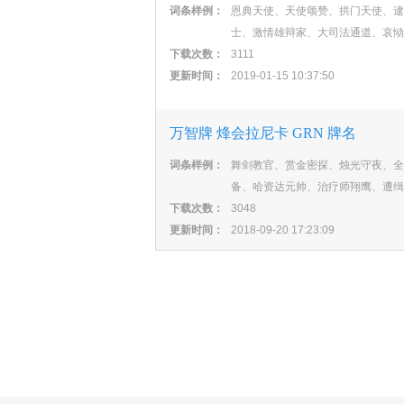
词条样例：
恩典天使、天使颂赞、拱门天使、逮
士、激情雄辩家、大司法通道、哀恸
下载次数：
3111
更新时间：
2019-01-15 10:37:50
万智牌 烽会拉尼卡 GRN 牌名
词条样例：
舞剑教官、赏金密探、烛光守夜、全
备、哈资达元帅、治疗师翔鹰、遭缉
下载次数：
3048
更新时间：
2018-09-20 17:23:09