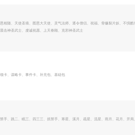
恩相随、天使圣墙、图恩大天使、灵气法师、逐令僧侣、祝福、骨镰裂片妖、不惧酷
晨击神圣武士、虔诚祝愿、上天眷顾、克邪神圣武士
领卡、谋略卡、事件卡、补充包、基础包
禁手、跳二、眠三、四三三、抓禁手、寒星、溪月、疏星、流星、雨月、花月、开局