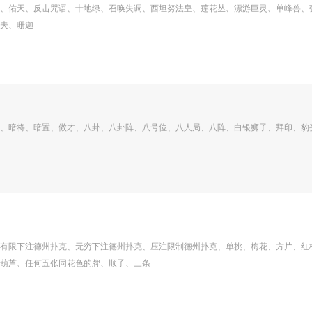
、佑天、反击咒语、十地绿、召唤失调、西坦努法皇、莲花丛、漂游巨灵、单峰兽、
夫、珊迦
、暗将、暗置、傲才、八卦、八卦阵、八号位、八人局、八阵、白银狮子、拜印、豹
有限下注德州扑克、无穷下注德州扑克、压注限制德州扑克、单挑、梅花、方片、红
葫芦、任何五张同花色的牌、顺子、三条