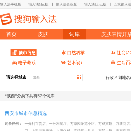
输入法手机版
输入法Mac版
输入法企业版
输入法Linux版
五笔输入
首页
皮肤
词库
皮肤表情开
请选择城市
行政区划地名
“陕西”分类下共有57个词库
西安市城市信息精选
词条样例：
一分利百货店、一分利餐厅、万华园琳苑小区、万成宾馆、万新商店
门、上海洁丰干洗、上阳化村、不锈钢大世界、东昇大厦、东东造型