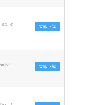
、俄页、倡
珠穆朗玛
原反应、高