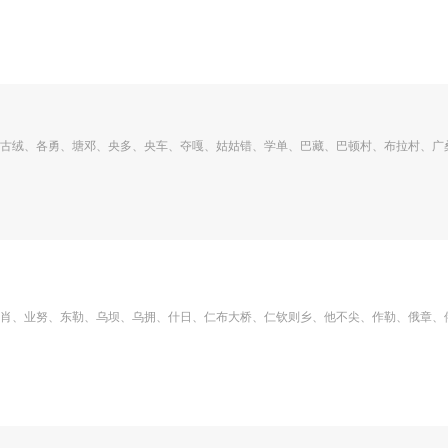
古绒、各勇、塘邓、央多、央车、夺嘎、姑姑错、学单、巴藏、巴顿村、布拉村、广
肖、业努、东勒、乌坝、乌拥、什日、仁布大桥、仁钦则乡、他不尖、作勒、俄章、