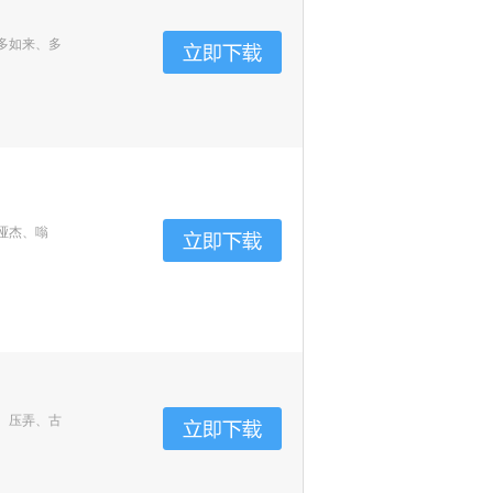
多如来、多
哑杰、嗡
、压弄、古