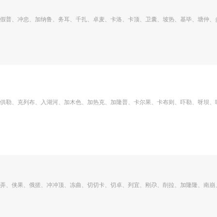
假普、冲忠、加纳鲁、务耳、千扎、卓麦、卡洛、卡顶、卫囊、坡热、基毕、塘仲、
供勒、克列布、入湖河、加木色、加热克、加隆普、卡尔果、卡布则、吓勒、呀坝、
弄、侠果、俄搓、冲冲顶、冻曲、切切卡、切卓、列宜、刚尕、削拉、加隆隆、南崩