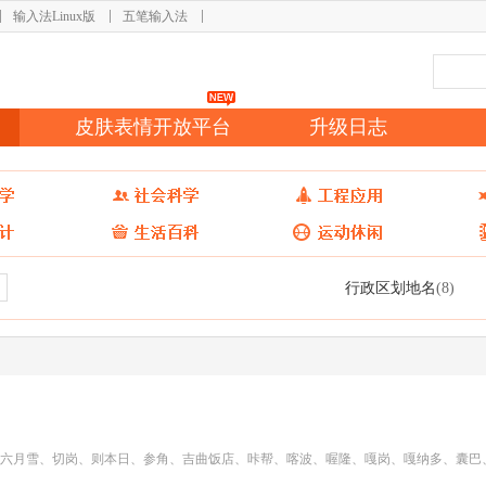
输入法Linux版
五笔输入法
皮肤表情开放平台
升级日志
行政区划地名
(8)
六月雪、切岗、则本日、参角、吉曲饭店、咔帮、喀波、喔隆、嘎岗、嘎纳多、囊巴