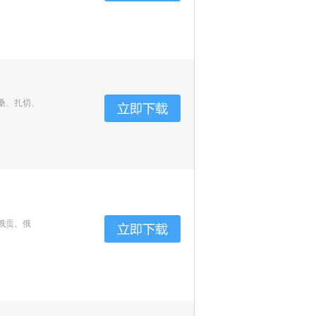
桑、扎切、
俄贡、俄