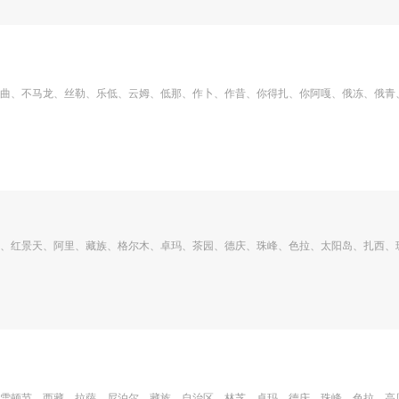
曲、不马龙、丝勒、乐低、云姆、低那、作卜、作昔、你得扎、你阿嘎、俄冻、俄青
、红景天、阿里、藏族、格尔木、卓玛、茶园、德庆、珠峰、色拉、太阳岛、扎西、
雪顿节、西藏、拉萨、尼泊尔、藏族、自治区、林芝、卓玛、德庆、珠峰、色拉、高