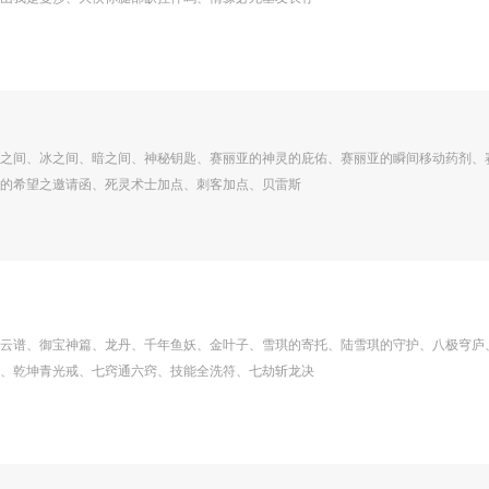
之间、冰之间、暗之间、神秘钥匙、赛丽亚的神灵的庇佑、赛丽亚的瞬间移动药剂、
的希望之邀请函、死灵术士加点、刺客加点、贝雷斯
云谱、御宝神篇、龙丹、千年鱼妖、金叶子、雪琪的寄托、陆雪琪的守护、八极穹庐
、乾坤青光戒、七窍通六窍、技能全洗符、七劫斩龙决