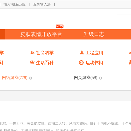
输入法Linux版
五笔输入法
皮肤表情开放平台
升级日志
网络游戏
网页游戏
(779)
(59)
粑粑、一世万花、黄金脆皮叽、西湖二人转、风雨大姨妈、缝针十两概不赊账、十个
山我是曼莎、大侠你腿部缺挂件吗、情缘必死基友长存