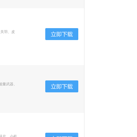
、关羽、皮
能量武器、
碎片、小机