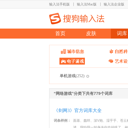
输入法手机版
输入法Mac版
输入法企业版
首页
皮肤
词库
单机游戏
(252)
“网络游戏”分类下共有779个词库
《剑网3》官方词库大全
词条样例：
面基、蠢咩、深V炮、湿乎乎、苍云
渣、我怕我一转身连你也掉线了、禄