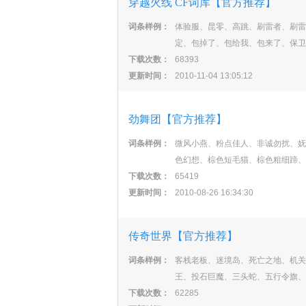
穿越火线 CF词库【官方推荐】
词条样例：
体验服、昆零、高跳、刷雷者、刷雷
定、包掉了、包给我、包来了、保卫
下载次数：
68393
更新时间：
2010-11-04 13:05:12
劲舞团【官方推荐】
词条样例：
微风小燕、粉点佳人、非诚勿扰、妩
色幻想、棕色短毛猫、棕色粗细蹄、
下载次数：
65419
更新时间：
2010-08-26 16:34:30
传奇世界【官方推荐】
词条样例：
客栈老板、迷境岛、死亡之地、机关
王、投石巨魔、三头蛇、五行令旗、
下载次数：
62285