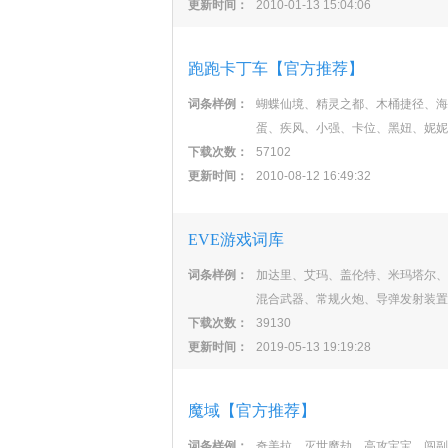
更新时间：
2010-01-13 15:04:06
跑跑卡丁车【官方推荐】
词条样例：
蝴蝶仙境、精灵之都、木桶捷径、海
蛋、疾风、小强、卡位、黑妞、妮妮
下载次数：
57102
更新时间：
2010-08-12 16:49:32
EVE游戏词库
词条样例：
加达里、艾玛、盖伦特、米玛塔尔、
混合武器、常规火炮、导弹发射装置
下载次数：
39130
更新时间：
2019-05-13 19:19:28
魔域【官方推荐】
词条样例：
奇美拉、灭世魔劫、高攻宝宝、闯副