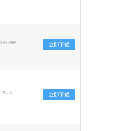
赛丽亚的神
、乾元灵