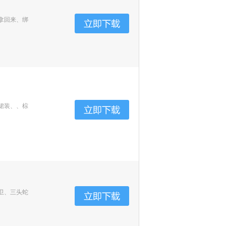
拿回来、绑
裙装、、棕
卫、三头蛇