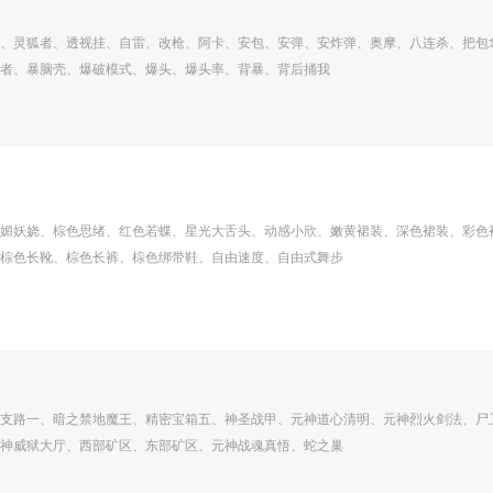
、灵狐者、透视挂、自雷、改枪、阿卡、安包、安弹、安炸弹、奥摩、八连杀、把包
者、暴脑壳、爆破模式、爆头、爆头率、背暴、背后捅我
媚妖娆、棕色思绪、红色若蝶、星光大舌头、动感小欣、嫩黄裙装、深色裙装、彩色
棕色长靴、棕色长裤、棕色绑带鞋、自由速度、自由式舞步
支路一、暗之禁地魔王、精密宝箱五、神圣战甲、元神道心清明、元神烈火剑法、尸
神威狱大厅、西部矿区、东部矿区、元神战魂真悟、蛇之巢