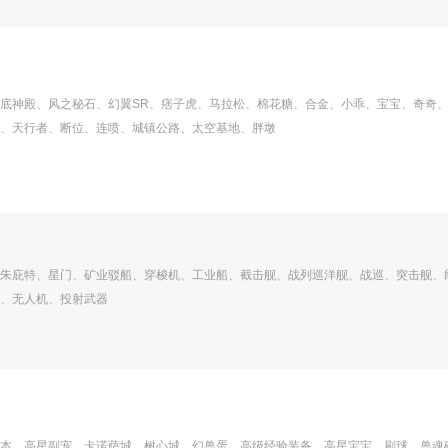
底神殿、风之秘石、幻翼SR、痞子虎、马拉松、棉花糖、合金、小乖、宝宝、奇奇
、天行者、断位、连喷、城镇公路、太空基地、胖墩
朱庇特、星门、矿业驳船、穿梭机、工业船、截击舰、战列巡洋舰、战巡、突击舰、
、无人机、投射武器
本、高星副宠、卡诺萨城、树心城、幻兽蛋、高级经验装备、高星宝宝、刷球、兽魂