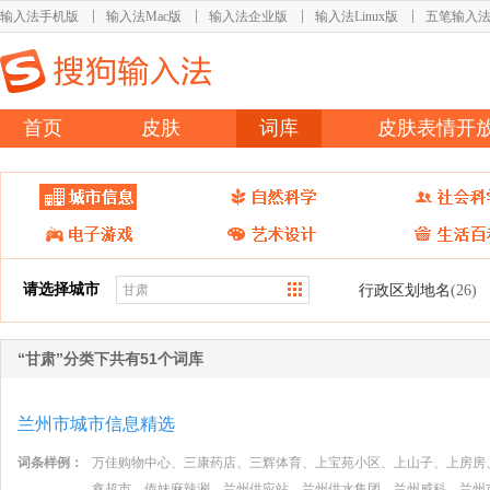
输入法手机版
输入法Mac版
输入法企业版
输入法Linux版
五笔输入
首页
皮肤
词库
皮肤表情开
请选择城市
行政区划地名
(26)
“甘肃”分类下共有51个词库
兰州市城市信息精选
词条样例：
万佳购物中心、三康药店、三辉体育、上宝苑小区、上山子、上房房
鑫超市、傣妹麻辣涮、兰州供应站、兰州供水集团、兰州威科、兰州