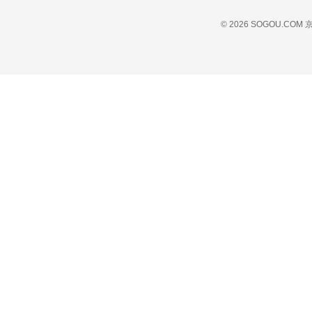
© 2026 SOGOU.COM
京