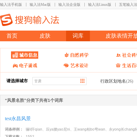
输入法手机版
输入法Mac版
输入法企业版
输入法Linux版
五笔输入
首页
皮肤
词库
皮肤表情开
请选择城市
行政区划地名
(26)
“风景名胜”分类下共有1个词库
test永昌风景
词条样例：
骊li阡qian、压ya腰yao尼ni、王wang柏bo弯wan、永yong长chang轻
下载次数：
1552