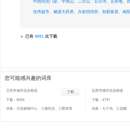
中西结合门诊、
中黑山、
二分山、
五分沟、
五班地、
佳伟超市、
健源大药房、
兴发招待所、
创新家居、
南
已有
4891
次下载
您可能感兴趣的词库
兰州市城市信息精选
定西市城市信息精选
下载：8066
下载：4797
词条：万佳购物中心、三康药店、三辉体育
词条：七个沟、三花嘴、