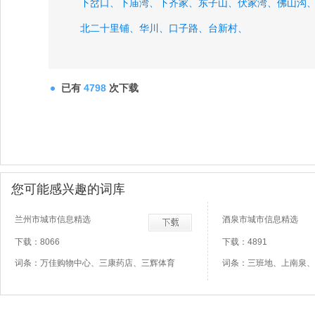
下岔口、
下庙湾、
下齐家、
东子山、
伏家湾、
佛山沟
北二十里铺、
华川、
口子路、
台新村、
已有
4798
次下载
您可能感兴趣的词库
兰州市城市信息精选
酒泉市城市信息精选
下载：8066
下载：4891
词条：万佳购物中心、三康药店、三辉体育
词条：三班地、上南泉、