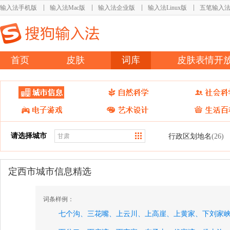
输入法手机版
输入法Mac版
输入法企业版
输入法Linux版
五笔输入
首页
皮肤
词库
皮肤表情开
请选择城市
行政区划地名
(26)
定西市城市信息精选
词条样例：
七个沟、
三花嘴、
上云川、
上高崖、
上黄家、
下刘家