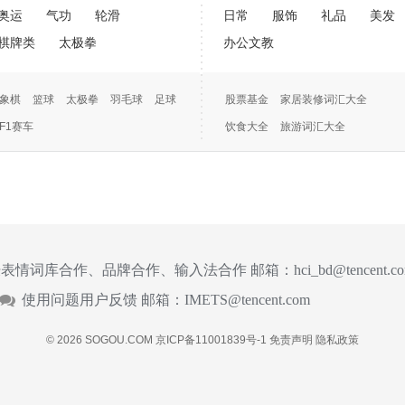
奥运
气功
轮滑
日常
服饰
礼品
美发
棋牌类
太极拳
办公文教
象棋
篮球
太极拳
羽毛球
足球
股票基金
家居装修词汇大全
F1赛车
饮食大全
旅游词汇大全
手机词汇大全
美容词汇大全
表情词库合作、品牌合作、输入法合作 邮箱：
hci_bd@tencent.c
使用问题用户反馈 邮箱：
IMETS@tencent.com
© 2026 SOGOU.COM
京ICP备11001839号-1
免责声明
隐私政策