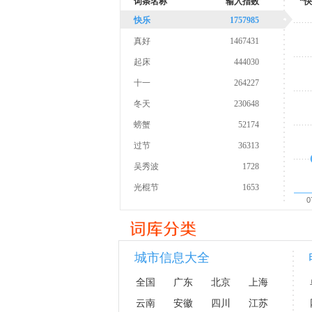
词条名称
输入指数
“
快乐
1757985
真好
1467431
起床
444030
十一
264227
冬天
230648
螃蟹
52174
过节
36313
吴秀波
1728
光棍节
1653
0
城市信息大全
全国
广东
北京
上海
云南
安徽
四川
江苏