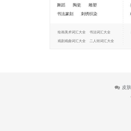
舞蹈
陶瓷
雕塑
书法篆刻
刺绣织染
绘画美术词汇大全
书法词汇大全
戏剧戏曲词汇大全
二人转词汇大全
摄影大全
颜色名称
皮肤