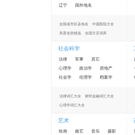
辽宁
国外地名
全国省市区县地名
中国医院大全
风景名胜精选
全国方言词库
社会科学
法律
军事
其它
心理学
政治学
房地产
社会学
伦理学
档案学
法律词汇大全
财经金融词汇大全
心理学词汇大全
财务会计 财会词汇大全
艺术
房地产词汇大全
军事词汇大全
绘画
曲艺
音乐
摄影