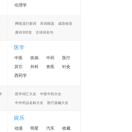
伦理学
网络流行新词
宋词精选
成语俗语
唐诗300首
古诗词名句
道教词汇大全
医学
中医
疾病
中药
医疗
其它
外科
兽医
针灸
西药学
学
医学词汇大全
中医中药大全
中外药品名称大全
医疗器械大全
药企和国外药企
药学词库
药品产地
娱乐
动漫
明星
汽车
收藏