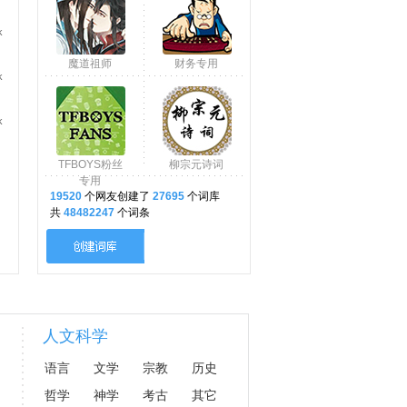
k
魔道祖师
财务专用
k
k
TFBOYS粉丝
柳宗元诗词
专用
19520
个网友创建了
27695
个词库
共
48482247
个词条
人文科学
语言
文学
宗教
历史
哲学
神学
考古
其它