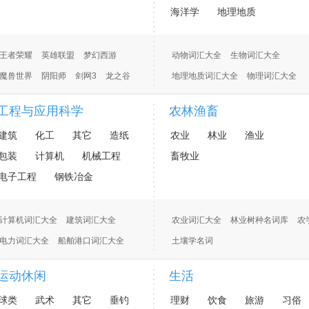
海洋学
地理地质
王者荣耀
英雄联盟
梦幻西游
动物词汇大全
生物词汇大全
魔兽世界
阴阳师
剑网3
龙之谷
地理地质词汇大全
物理词汇大全
化学化工词汇大全
植物词汇大全
工程与应用科学
农林渔畜
建筑
化工
其它
造纸
农业
林业
渔业
包装
计算机
机械工程
畜牧业
电子工程
钢铁冶金
计算机词汇大全
建筑词汇大全
农业词汇大全
林业树种名词库
农
电力词汇大全
船舶港口词汇大全
土壤学名词
电子词汇大全
水利词汇大全
水产及饲料行业词库（最全）
林业
运动休闲
生活
球类
武术
其它
垂钓
理财
饮食
旅游
习俗