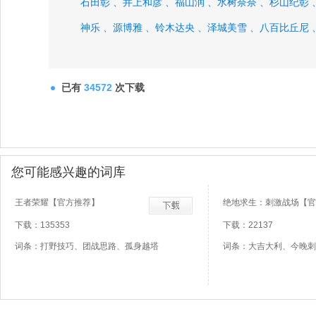
石田彰 、
井上和彦 、
福山润 、
水树奈奈 、
杉山纪彰 
神乐 、
源博雅 、
铃木达央 、
泽城美雪 、
八百比丘尼 
御灵、
已有
34572
次下载
您可能感兴趣的词库
王者荣耀【官方推荐】
绝地求生：刺激战场【官
下载：135353
下载：22137
词条：打野技巧、团战思路、孤身越塔
词条：大吉大利、今晚刺