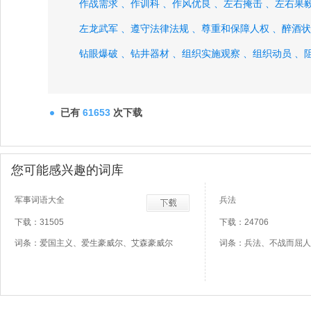
作战需求 、
作训科 、
作风优良 、
左右掩击 、
左右果毅
左龙武军 、
遵守法律法规 、
尊重和保障人权 、
醉酒状
钻眼爆破 、
钻井器材 、
组织实施观察 、
组织动员 、
阻碍处罚 、
纵向铁路 、
综合气象条件、
已有
61653
次下载
您可能感兴趣的词库
军事词语大全
兵法
下载：31505
下载：24706
词条：爱国主义、爱生豪威尔、艾森豪威尔
词条：兵法、不战而屈人