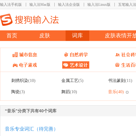
输入法手机版
输入法Mac版
输入法企业版
输入法Linux版
五笔输入
首页
皮肤
词库
皮肤表情开
刺绣织染
金属工艺
书法篆刻
(10)
(5)
(11)
陶瓷
舞蹈
音乐
(3)
(10)
(40)
“音乐”分类下共有40个词库
音乐专业词汇（待完善）