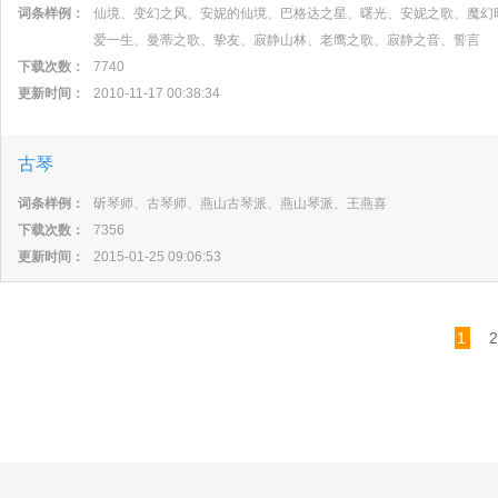
词条样例：
仙境、变幻之风、安妮的仙境、巴格达之星、曙光、安妮之歌、魔幻
爱一生、曼蒂之歌、挚友、寂静山林、老鹰之歌、寂静之音、誓言
下载次数：
7740
更新时间：
2010-11-17 00:38:34
古琴
词条样例：
斫琴师、古琴师、燕山古琴派、燕山琴派、王燕喜
下载次数：
7356
更新时间：
2015-01-25 09:06:53
1
2