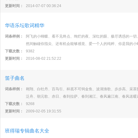
更新时间：
2014-07-07 00:36:24
华语乐坛歌词精华
词条样例：
阿飞的小蝴蝶、看不见终点、绚烂的夜、深红的眼、极尽诱惑的一切
然间触碰你指尖、还有机会能够感觉、爱一个人的纯粹、你是我的小
下载次数：
9382
更新时间：
2016-08-02 21:52:22
笛子曲名
词条样例：
翱翔、白牡丹、百鸟引、杯底不可饲金鱼、波湖渔歌、步步高、采茶
泛舟、朝元歌、赤日、春到拉萨、春到湘江、春风遍江南、春风送暖
下载次数：
9268
更新时间：
2009-02-05 19:31:55
班得瑞专辑曲名大全