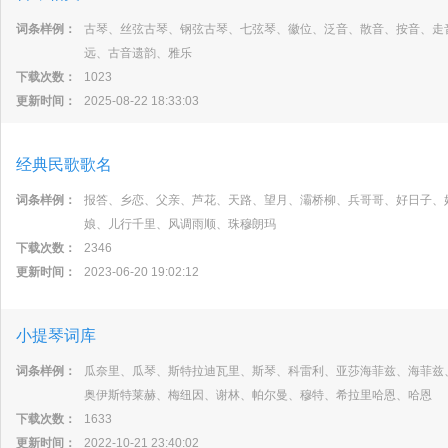
词条样例：
古琴、丝弦古琴、钢弦古琴、七弦琴、徽位、泛音、散音、按音、走
远、古音遗韵、雅乐
下载次数：
1023
更新时间：
2025-08-22 18:33:03
经典民歌歌名
词条样例：
报答、乡恋、父亲、芦花、天路、望月、灞桥柳、兵哥哥、好日子、
娘、儿行千里、风调雨顺、珠穆朗玛
下载次数：
2346
更新时间：
2023-06-20 19:02:12
小提琴词库
词条样例：
瓜奈里、瓜琴、斯特拉迪瓦里、斯琴、科雷利、亚莎海菲兹、海菲兹
奥伊斯特莱赫、梅纽因、谢林、帕尔曼、穆特、希拉里哈恩、哈恩
下载次数：
1633
更新时间：
2022-10-21 23:40:02