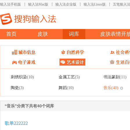
输入法手机版
输入法Mac版
输入法企业版
输入法Linux版
五笔输入
首页
皮肤
词库
皮肤表情开
刺绣织染
金属工艺
书法篆刻
(10)
(5)
(11)
陶瓷
舞蹈
音乐
(3)
(10)
(40)
“音乐”分类下共有40个词库
歌单222222