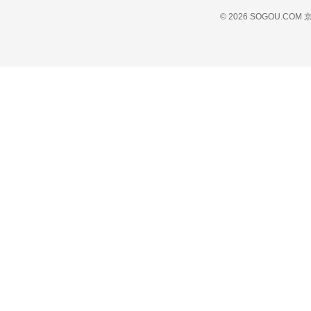
© 2026 SOGOU.COM
京