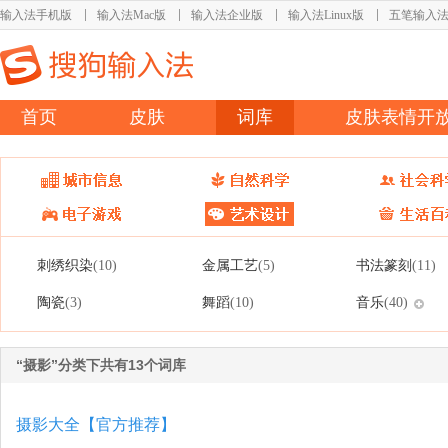
输入法手机版
输入法Mac版
输入法企业版
输入法Linux版
五笔输入
首页
皮肤
词库
皮肤表情开
刺绣织染
金属工艺
书法篆刻
(10)
(5)
(11)
陶瓷
舞蹈
音乐
(3)
(10)
(40)
“摄影”分类下共有13个词库
摄影大全【官方推荐】