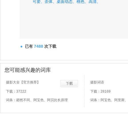
可爱、
歪体、
桌面动态、
桃色、
高清、
已有
7488
次下载
您可能感兴趣的词库
摄影大全【官方推荐】
摄影词语
下载：37222
下载：28169
词条：廻然不同、阿宝色、阿贝比长原理
词条：阿宝色、阿里斯、