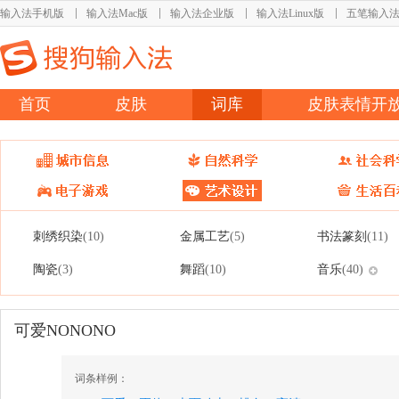
输入法手机版
输入法Mac版
输入法企业版
输入法Linux版
五笔输入
首页
皮肤
词库
皮肤表情开
刺绣织染
金属工艺
书法篆刻
(10)
(5)
(11)
陶瓷
舞蹈
音乐
(3)
(10)
(40)
可爱NONONO
词条样例：