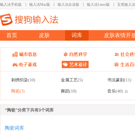
输入法手机版
输入法Mac版
输入法企业版
输入法Linux版
五笔输入
首页
皮肤
词库
皮肤表情开
刺绣织染
金属工艺
书法篆刻
(10)
(5)
(11)
陶瓷
舞蹈
音乐
(3)
(10)
(40)
“陶瓷”分类下共有3个词库
陶瓷词库