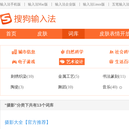
输入法手机版
输入法Mac版
输入法企业版
输入法Linux版
五笔输入
首页
皮肤
词库
皮肤表情开
刺绣织染
金属工艺
书法篆刻
(10)
(5)
(11)
陶瓷
舞蹈
音乐
(3)
(10)
(40)
“摄影”分类下共有13个词库
摄影大全【官方推荐】