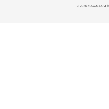
© 2026 SOGOU.COM
京