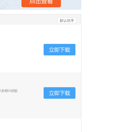
默认排序
丹参酮A磺酸