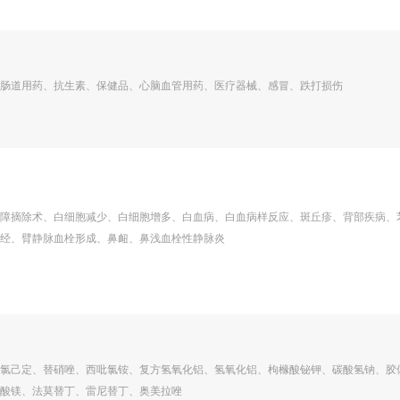
肠道用药、抗生素、保健品、心脑血管用药、医疗器械、感冒、跌打损伤
障摘除术、白细胞减少、白细胞增多、白血病、白血病样反应、斑丘疹、背部疾病、
经、臂静脉血栓形成、鼻衄、鼻浅血栓性静脉炎
氯己定、替硝唑、西吡氯铵、复方氢氧化铝、氢氧化铝、枸橼酸铋钾、碳酸氢钠、胶
酸镁、法莫替丁、雷尼替丁、奥美拉唑