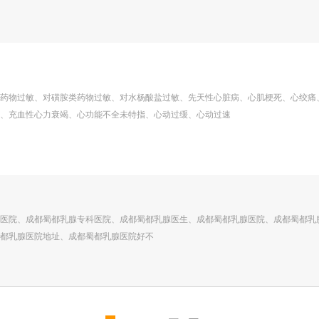
药物过敏、对磺胺类药物过敏、对水杨酸盐过敏、先天性心脏病、心肌梗死、心绞痛
、充血性心力衰竭、心功能不全未特指、心动过缓、心动过速
医院、成都蜀都乳腺专科医院、成都蜀都乳腺医生、成都蜀都乳腺医院、成都蜀都乳
都乳腺医院地址、成都蜀都乳腺医院好不