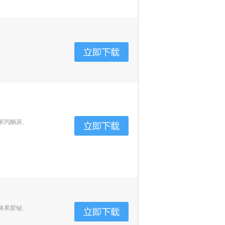
苯丙酮尿、
体果胶铋、