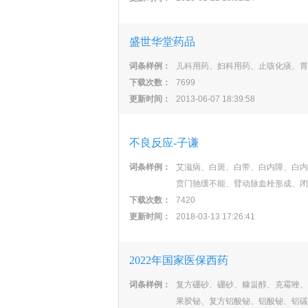
盛世华堂药品
词条样例：
儿科用药、妇科用药、止咳化痰、胃
下载次数：
7699
更新时间：
2013-06-07 18:39:58
不良反应-子谦
词条样例：
艾滋病、白斑、白带、白内障、白内
贲门驰缓不能、臂动脉血栓形成、闭
下载次数：
7420
更新时间：
2018-03-13 17:26:41
2022年国家医保西药
词条样例：
复方硼砂、硼砂、糠甾醇、克霉唑、
果胶铋、复方铝酸铋、铝酸铋、铝碳