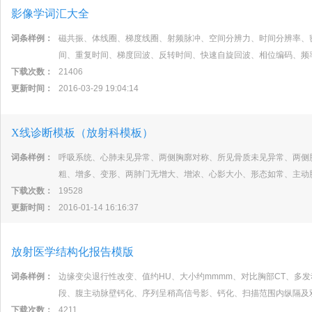
影像学词汇大全
词条样例：
磁共振、体线圈、梯度线圈、射频脉冲、空间分辨力、时间分辨率、
间、重复时间、梯度回波、反转时间、快速自旋回波、相位编码、频
下载次数：
21406
更新时间：
2016-03-29 19:04:14
X线诊断模板（放射科模板）
词条样例：
呼吸系统、心肺未见异常、两侧胸廓对称、所见骨质未见异常、两侧
粗、增多、变形、两肺门无增大、增浓、心影大小、形态如常、主动
下载次数：
19528
更新时间：
2016-01-14 16:16:37
放射医学结构化报告模版
词条样例：
边缘变尖退行性改变、值约HU、大小约mmmm、对比胸部CT、多
段、腹主动脉壁钙化、序列呈稍高信号影、钙化、扫描范围内纵隔及
下载次数：
4211