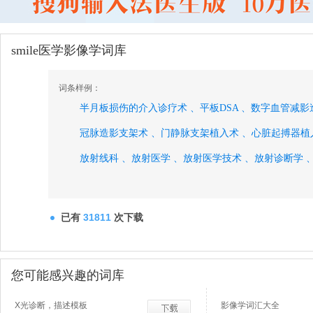
smile医学影像学词库
词条样例：
半月板损伤的介入诊疗术 、
平板DSA 、
数字血管减影
冠脉造影支架术 、
门静脉支架植入术 、
心脏起搏器植
放射线科 、
放射医学 、
放射医学技术 、
放射诊断学 
支气管充盈征 、
胃下垂 、
碘油造影 、
静脉肾盂造影 
尿道造影、
已有
31811
次下载
您可能感兴趣的词库
X光诊断，描述模板
影像学词汇大全