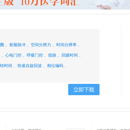
圈 、
射频脉冲 、
空间分辨力 、
时间分辨率 、
 、
心电门控 、
呼吸门控 、
指脉 、
回拨时间 、
转时间 、
快速自旋回波 、
相位编码 、