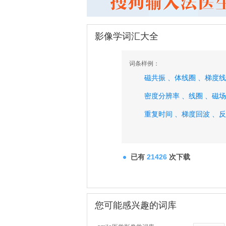
影像学词汇大全
词条样例：
磁共振 、
体线圈 、
梯度线
密度分辨率 、
线圈 、
磁场
重复时间 、
梯度回波 、
反
频率编码、
已有
21426
次下载
您可能感兴趣的词库