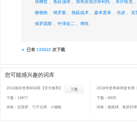
张稀哲 、
鱼跃顶球 、
加布里埃尔米利托 、
库什恰克 
柳相铁 、
维罗索 、
拖延战术 、
森本贵幸 、
伦农 、
克
保罗因斯 、
中泽佑二 、
博班、
已有
133622
次下载
您可能感兴趣的词库
2010南非世界杯词库【官方推荐】
2018年世界杯球迷专用
下载：19877
下载：9935
词条：拉里萨、勺子点球、小烟枪
词条：弧线球、鱼跃扑球