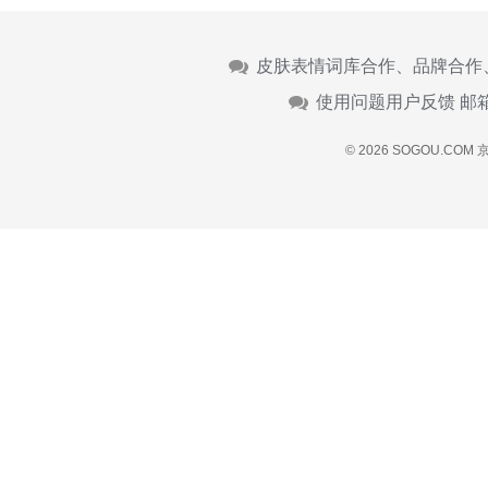
皮肤表情词库合作、品牌合作
使用问题用户反馈 邮
© 2026 SOGOU.COM
京