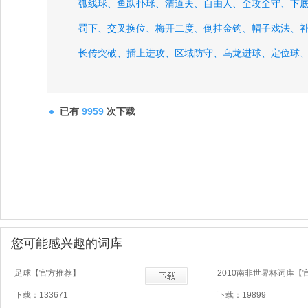
弧线球、
鱼跃扑球、
清道夫、
自由人、
全攻全守、
下
罚下、
交叉换位、
梅开二度、
倒挂金钩、
帽子戏法、
长传突破、
插上进攻、
区域防守、
乌龙进球、
定位球
已有
9959
次下载
您可能感兴趣的词库
足球【官方推荐】
2010南非世界杯词库【
下载：133671
下载：19899