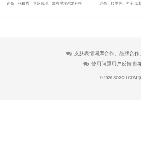
词条：张稀哲、鱼跃顶球、加布里埃尔米利托
词条：拉里萨、勺子点球
皮肤表情词库合作、品牌合作
使用问题用户反馈 邮
© 2026 SOGOU.COM
京