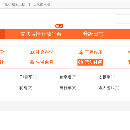
输入法Linux版
五笔输入法
皮肤表情开放平台
升级日志
F1赛车
跆拳道
太极拳
(1)
(2)
(1)
轮滑
自行车
杀人游戏
(2)
(6)
(1)