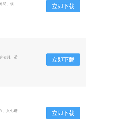
炮局、横
杀法例、适
五、兵七进