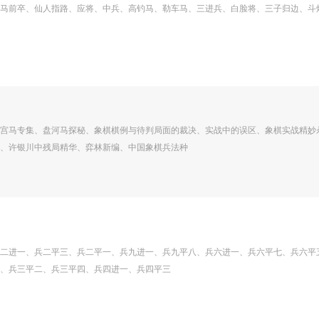
马前卒、仙人指路、应将、中兵、高钓马、勒车马、三进兵、白脸将、三子归边、斗
宫马专集、盘河马探秘、象棋棋例与待判局面的裁决、实战中的误区、象棋实战精妙
、许银川中残局精华、弈林新编、中国象棋兵法种
二进一、兵二平三、兵二平一、兵九进一、兵九平八、兵六进一、兵六平七、兵六平
、兵三平二、兵三平四、兵四进一、兵四平三