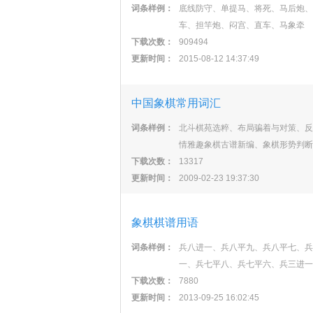
词条样例：
底线防守、单提马、将死、马后炮、
车、担竿炮、闷宫、直车、马象牵
下载次数：
909494
更新时间：
2015-08-12 14:37:49
中国象棋常用词汇
词条样例：
北斗棋苑选粹、布局骗着与对策、反
情雅趣象棋古谱新编、象棋形势判断
下载次数：
13317
更新时间：
2009-02-23 19:37:30
象棋棋谱用语
词条样例：
兵八进一、兵八平九、兵八平七、兵
一、兵七平八、兵七平六、兵三进一
下载次数：
7880
更新时间：
2013-09-25 16:02:45