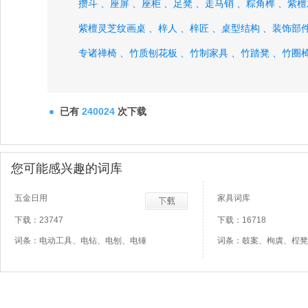
攒斗 、
座屏 、
座柜 、
足凳 、
走马销 、
粽角榫 、
紫檀
紫檀灵芝纹画桌 、
梓人 、
梓匠 、
桌型结构 、
装饰部件
专诸禅椅 、
竹质刨花板 、
竹制家具 、
竹踏凳 、
竹圈
已有
240024
次下载
您可能感兴趣的词库
五金日用
家具词库
下载：23747
下载：16718
词条：电动工具、电钻、电刨、电锤
词条：攲案、栒虡、桯凳